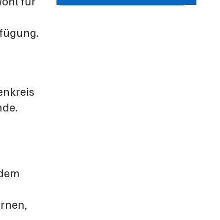
ohl für
fügung.
nkreis
nde.
 dem
rnen,