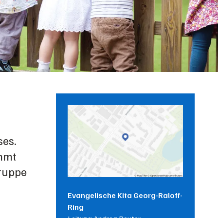
ses.
immt
ruppe
Evangelische Kita Georg-Raloff-
Ring