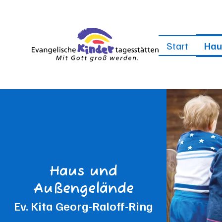
Start
Hau
Haus und
Außengelände
Ev. Kita Georg-Raloff-Ring