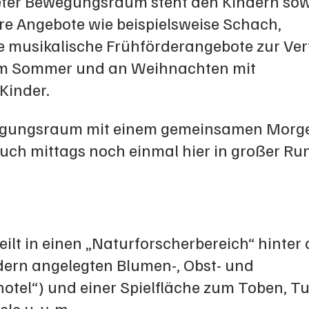
teter Bewegungsraum steht den Kindern sow
ere Angebote wie beispielsweise Schach,
 musikalische Frühförderangebote zur Ver
 im Sommer und an Weihnachten mit
Kinder.
wegungsraum mit einem gemeinsamen Morge
 auch mittags noch einmal hier in großer Ru
ilt in einen „Naturforscherbereich“ hinter
dern angelegten Blumen-, Obst- und
tel“) und einer Spielfläche zum Toben, Tu
le u. v. m.