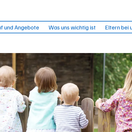
f und Angebote
Was uns wichtig ist
Eltern bei 
hr und Vorschuljahr
Die Eingewöhnung
Kontakt halte
Kita-Plus
Unser Menschenbild
te für die Kinder
Unser Träger
ück/Mittagessen