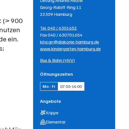
Leitung
Andrea Reuter
Georg-Raloff-Ring 11
22309
Hamburg
k (> 900
Tel.
040 / 6301652
 nutzen
Fax
040 / 630701654
e ein.
kita.grr@diakonie-hamburg.de
s;
www.kindergarten-hamburg.de
.
Bus & Bahn (HVV)
Öffnungszeiten
Mo - Fr
07:30
-
16:00
Angebote
Krippe
Elementar