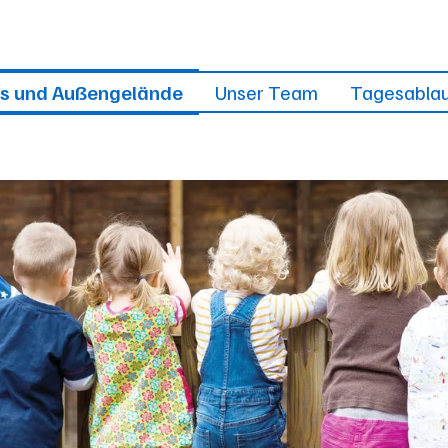
s und Außengelände
Unser Team
Tagesablau
Brückenja
Angebo
Frühst