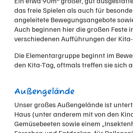
Ein etwa 90m
großer, gut ausgestat
das freie Spielen als auch für besond
angeleitete Bewegungsangebote sowie
Auch beginnen hier die großen Feste
verschiedenen Aufführungen der Kita-
Die Elementargruppe beginnt im Be
den Kita-Tag, oftmals treffen sie sich
Außengelände
Unser großes Außengelände ist unterte
Haus (unter anderem mit von den Kin
Gemüsebeeten sowie einem „Insektenho
Forschen und Entdecken, für Rollenspie